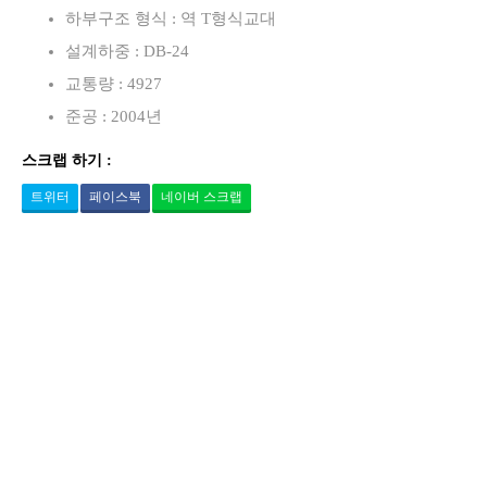
하부구조 형식 : 역 T형식교대
설계하중 : DB-24
교통량 : 4927
준공 : 2004년
스크랩 하기 :
트위터
페이스북
네이버 스크랩