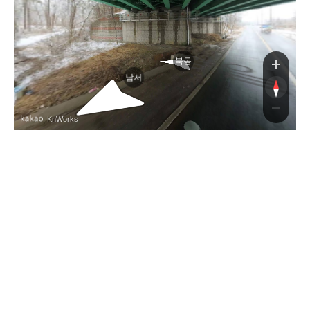
북동
남서
, KnWorks