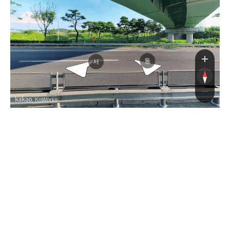
대경
대경
동
서
, KnWorks