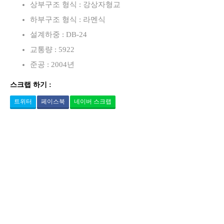
상부구조 형식 : 강상자형교
하부구조 형식 : 라멘식
설계하중 : DB-24
교통량 : 5922
준공 : 2004년
스크랩 하기 :
트위터
페이스북
네이버 스크랩