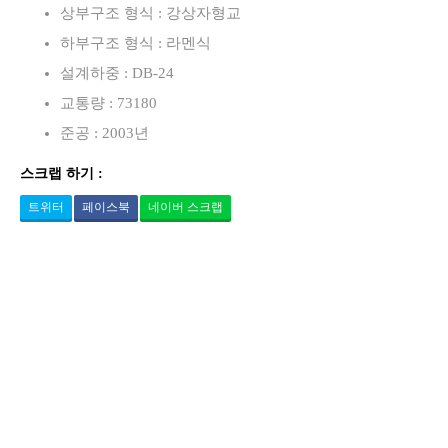
상부구조 형식 : 강상자형교
하부구조 형식 : 라멘식
설계하중 : DB-24
교통량 : 73180
준공 : 2003년
스크랩 하기 :
트위터
페이스북
네이버 스크랩