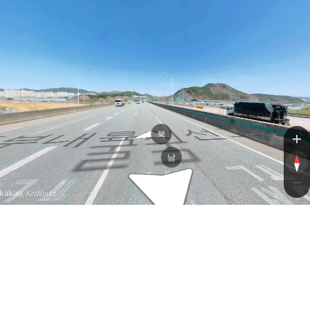
로
륙지선고
북
도
로
남
, KnWorks