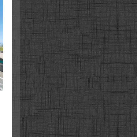
중
부
내
륙
지
선
고
속
중
속
도