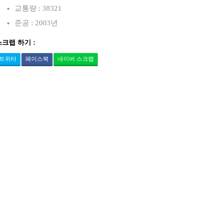
교통량 : 38321
준공 : 2003년
스크랩 하기 :
트위터
페이스북
네이버 스크랩