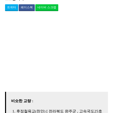
트위터
페이스북
네이버 스크랩
비슷한 교량 :
후정철육교(천안) [ 전라북도 완주군 , 고속국도25호