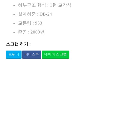
하부구조 형식 : T형 교각식
설계하중 : DB-24
교통량 : 953
준공 : 2009년
스크랩 하기 :
트위터
페이스북
네이버 스크랩