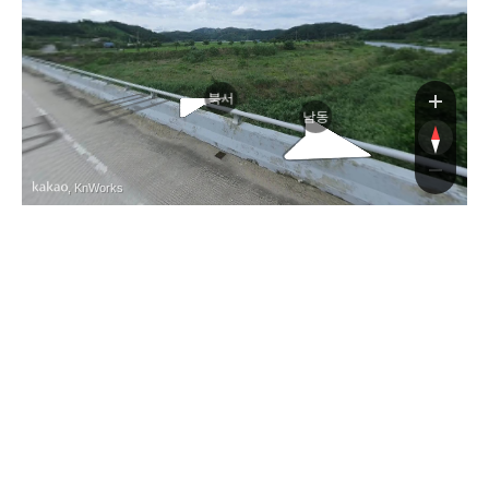
순
북서
남동
, KnWorks