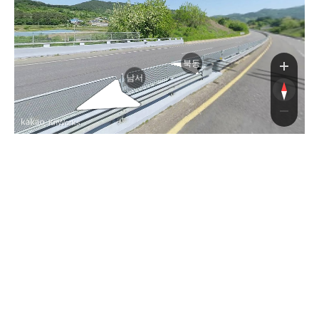
북동
남서
, KnWorks