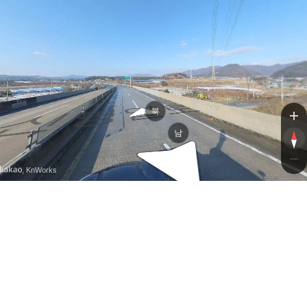
신영일로
신영일로
북
남
, KnWorks