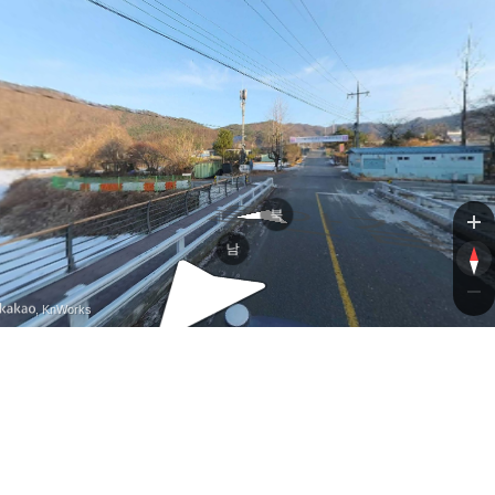
물안
물안
북
남
, KnWorks