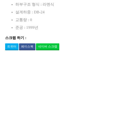
하부구조 형식 : 라멘식
설계하중 : DB-24
교통량 : 0
준공 : 1999년
스크랩 하기 :
트위터
페이스북
네이버 스크랩