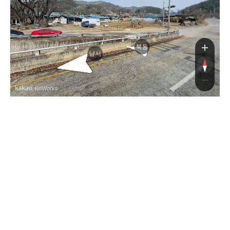
사로
북동
남서
, KnWorks