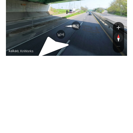
포
북동
남서
, KnWorks