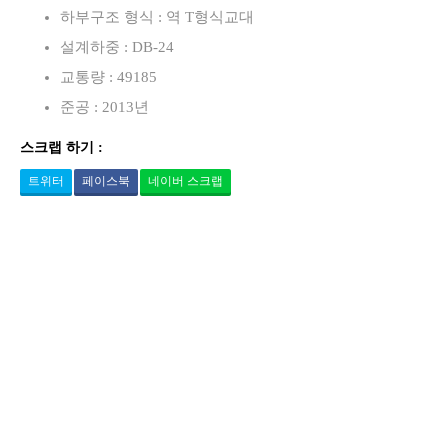
하부구조 형식 : 역 T형식교대
설계하중 : DB-24
교통량 : 49185
준공 : 2013년
스크랩 하기 :
트위터
페이스북
네이버 스크랩