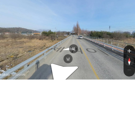
메타세쿼
메타세쿼
북
남
, KnWorks