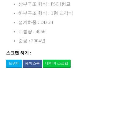
상부구조 형식 : PSC I형교
하부구조 형식 : T형 교각식
설계하중 : DB-24
교통량 : 4056
준공 : 2004년
스크랩 하기 :
트위터
페이스북
네이버 스크랩