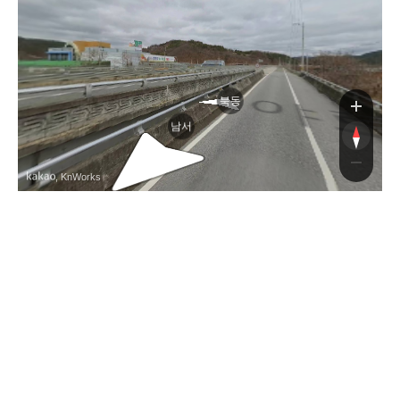
대
북동
남서
, KnWorks