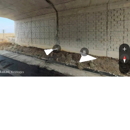
서
동
, KnWorks