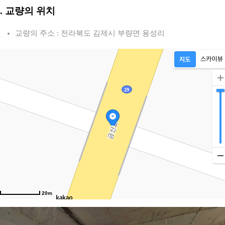
2. 교량의 위치
교량의 주소 : 전라북도 김제시 부량면 용성리
20m