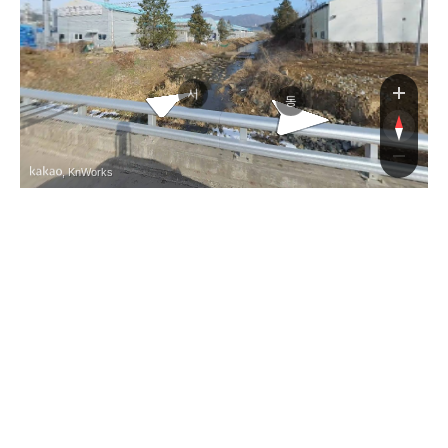
담
서
동
, KnWorks