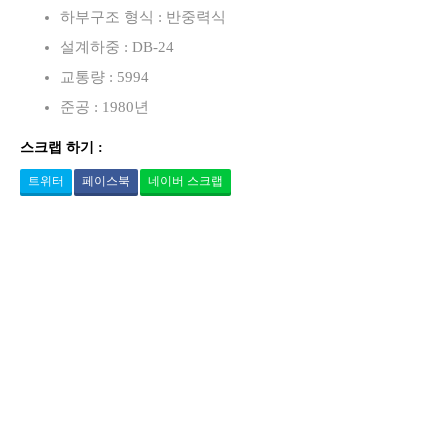
하부구조 형식 : 반중력식
설계하중 : DB-24
교통량 : 5994
준공 : 1980년
스크랩 하기 :
트위터
페이스북
네이버 스크랩