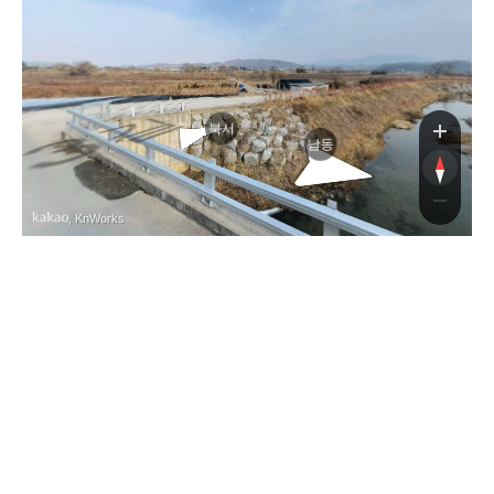
북서
남동
, KnWorks