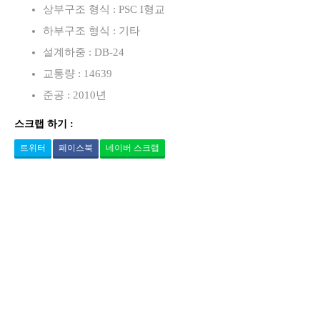
상부구조 형식 : PSC I형교
하부구조 형식 : 기타
설계하중 : DB-24
교통량 : 14639
준공 : 2010년
스크랩 하기 :
트위터
페이스북
네이버 스크랩