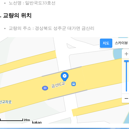
노선명 : 일반국도33호선
2. 교량의 위치
교량의 주소 : 경상북도 성주군 대가면 금산리
20m