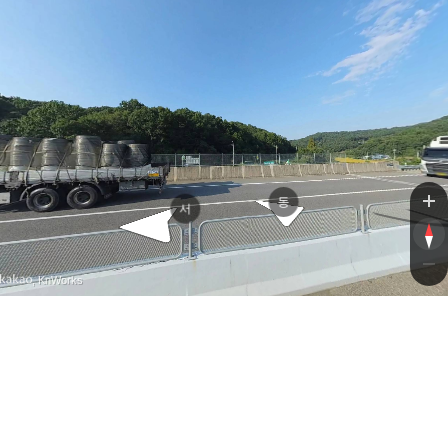
야로
야로
동
서
, KnWorks