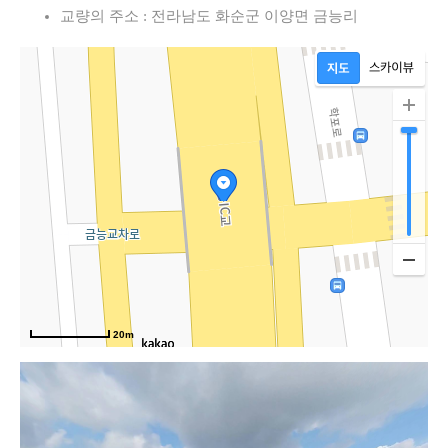
교량의 주소 : 전라남도 화순군 이양면 금능리
20m