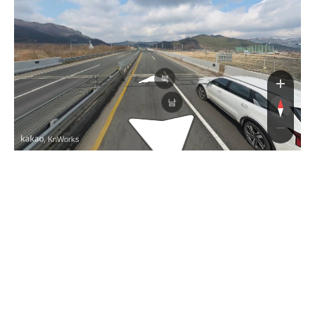
화보로
화보로
북
남
, KnWorks