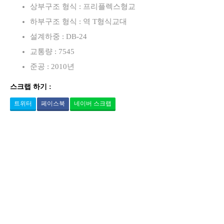
상부구조 형식 : 프리플렉스형교
하부구조 형식 : 역 T형식교대
설계하중 : DB-24
교통량 : 7545
준공 : 2010년
스크랩 하기 :
트위터
페이스북
네이버 스크랩