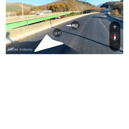
북동
남서
, KnWorks