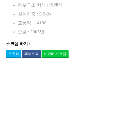
하부구조 형식 : 라멘식
설계하중 : DB-24
교통량 : 14196
준공 : 2005년
스크랩 하기 :
트위터
페이스북
네이버 스크랩