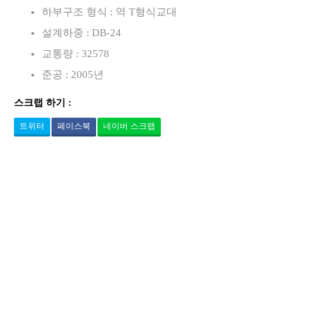
하부구조 형식 : 역 T형식교대
설계하중 : DB-24
교통량 : 32578
준공 : 2005년
스크랩 하기 :
트위터
페이스북
네이버 스크랩