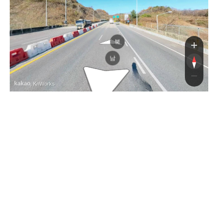
북
남
, KnWorks