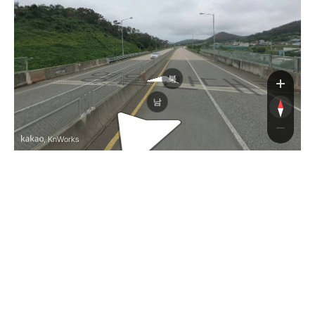
영일만대
영일만대
북
남
, KnWorks