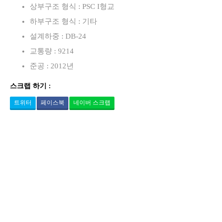
상부구조 형식 : PSC I형교
하부구조 형식 : 기타
설계하중 : DB-24
교통량 : 9214
준공 : 2012년
스크랩 하기 :
트위터
페이스북
네이버 스크랩