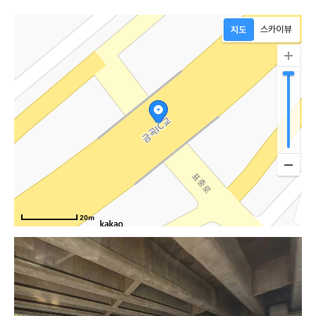
충로
20m