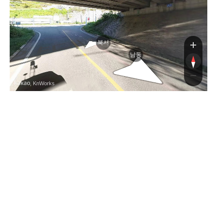
로
북서
남동
, KnWorks