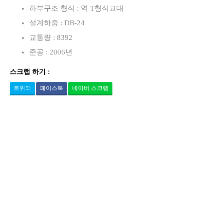
하부구조 형식 : 역 T형식교대
설계하중 : DB-24
교통량 : 8392
준공 : 2006년
스크랩 하기 :
트위터
페이스북
네이버 스크랩