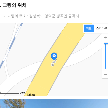
2. 교량의 위치
교량의 주소 : 경상북도 영덕군 병곡면 금곡리
군
20m