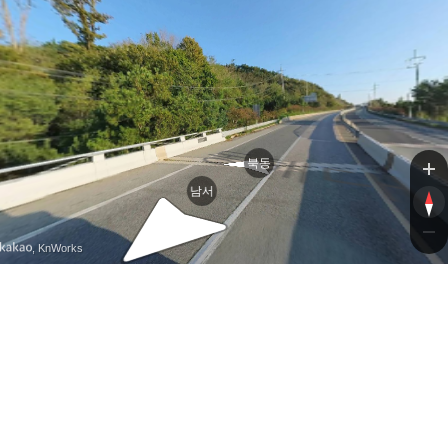
동
북동
남서
, KnWorks