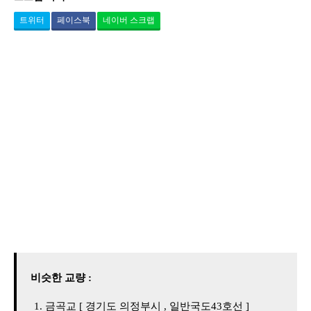
트위터
페이스북
네이버 스크랩
비슷한 교량 :
금곡교 [ 경기도 의정부시 , 일반국도43호선 ]