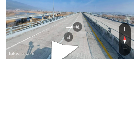
북
남
, KnWorks