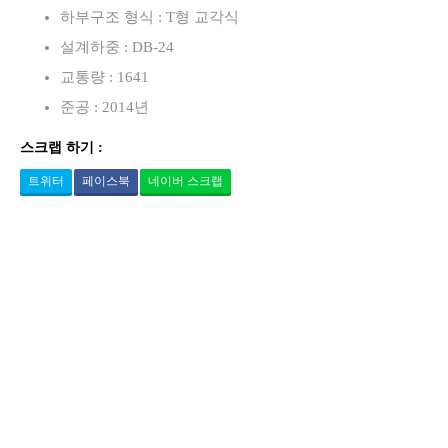
하부구조 형식 : T형 교각식
설계하중 : DB-24
교통량 : 1641
준공 : 2014년
스크랩 하기 :
트위터
페이스북
네이버 스크랩