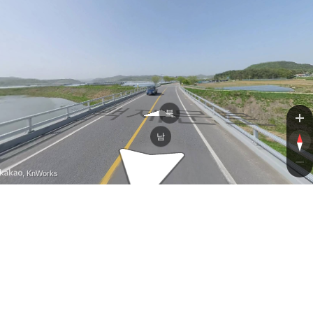
백제문로
백제문로
북
남
, KnWorks