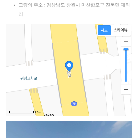
교량의 주소 : 경상남도 창원시 마산합포구 진북면 대티
리
20m