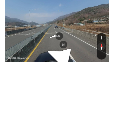
귀정길
북
남
, KnWorks