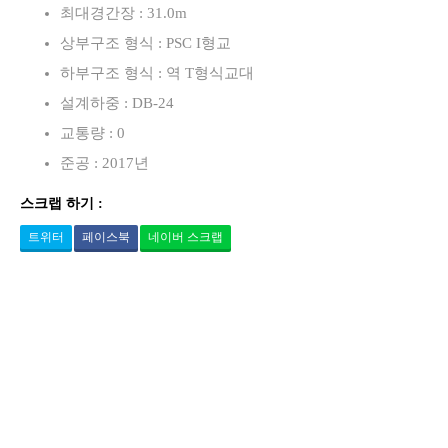
최대경간장 : 31.0m
상부구조 형식 : PSC I형교
하부구조 형식 : 역 T형식교대
설계하중 : DB-24
교통량 : 0
준공 : 2017년
스크랩 하기 :
트위터
페이스북
네이버 스크랩