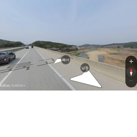
북서
남동
, KnWorks