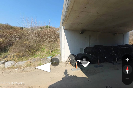
중부내륙고속도로
동
서
, KnWorks