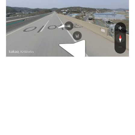
이여로
북
남
, KnWorks