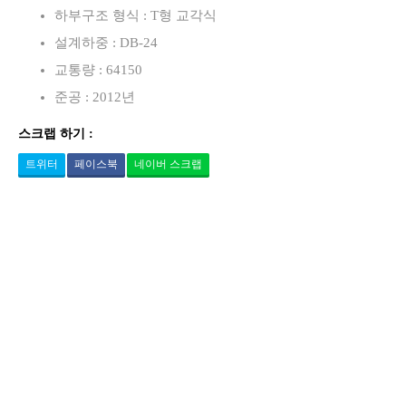
하부구조 형식 : T형 교각식
설계하중 : DB-24
교통량 : 64150
준공 : 2012년
스크랩 하기 :
트위터
페이스북
네이버 스크랩