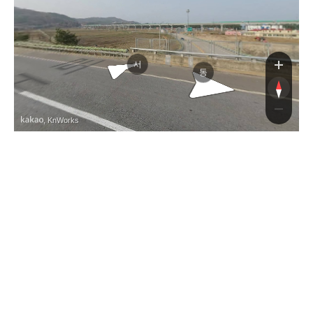
동
서
동
, KnWorks