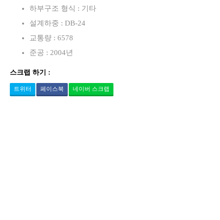
하부구조 형식 : 기타
설계하중 : DB-24
교통량 : 6578
준공 : 2004년
스크랩 하기 :
트위터
페이스북
네이버 스크랩