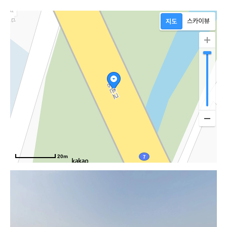
20m
해대로