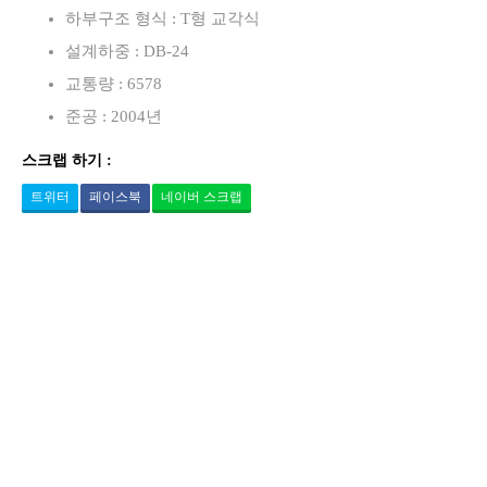
하부구조 형식 : T형 교각식
설계하중 : DB-24
교통량 : 6578
준공 : 2004년
스크랩 하기 :
트위터
페이스북
네이버 스크랩