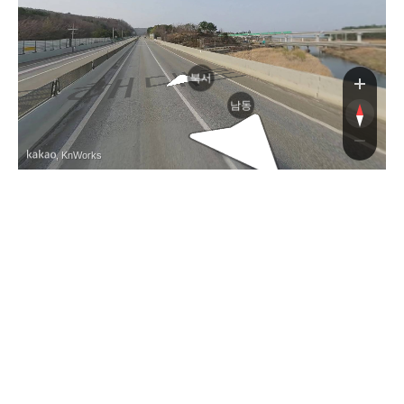
해대로
북서
남동
, KnWorks