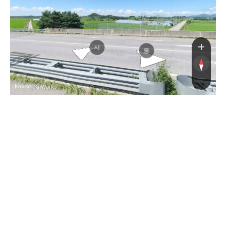
박
서
동
, KnWorks