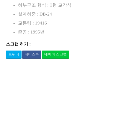
하부구조 형식 : T형 교각식
설계하중 : DB-24
교통량 : 19416
준공 : 1995년
스크랩 하기 :
트위터
페이스북
네이버 스크랩