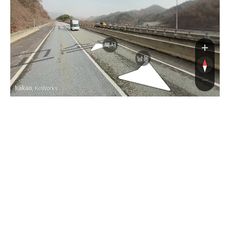
북서
남동
, KnWorks