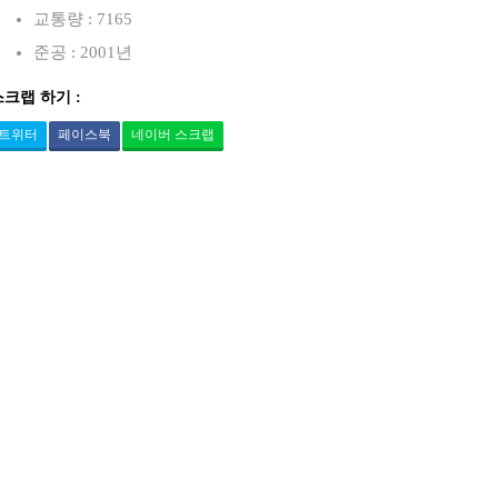
교통량 : 7165
준공 : 2001년
스크랩 하기 :
트위터
페이스북
네이버 스크랩