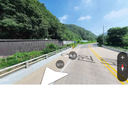
이원
이원
북동
남서
, KnWorks