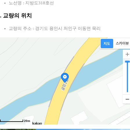
노선명 : 지방도318호선
2. 교량의 위치
교량의 주소 : 경기도 용인시 처인구 이동면 묵리
20m