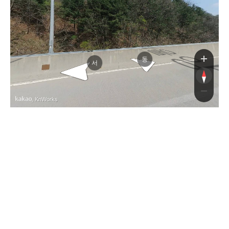
서울양양고속도로
서울양양고속도로
동
서
, KnWorks