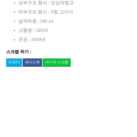
상부구조 형식 : 강상자형교
하부구조 형식 : T형 교각식
설계하중 : DB-24
교통량 : 34850
준공 : 2009년
스크랩 하기 :
트위터
페이스북
네이버 스크랩