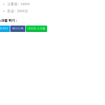
교통량 : 34850
준공 : 2009년
스크랩 하기 :
트위터
페이스북
네이버 스크랩