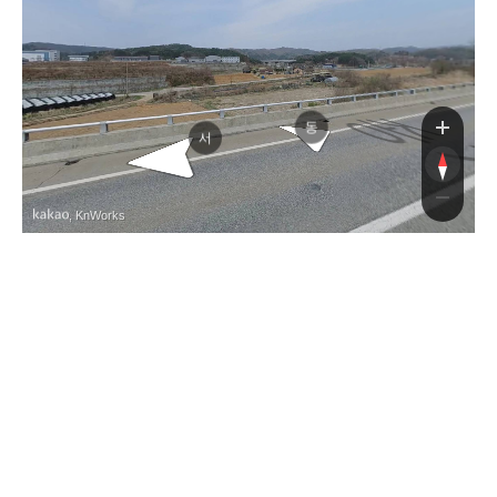
리로
리로
동
서
, KnWorks