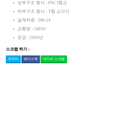
상부구조 형식 : PSC I형교
하부구조 형식 : T형 교각식
설계하중 : DB-24
교통량 : 34850
준공 : 2009년
스크랩 하기 :
트위터
페이스북
네이버 스크랩