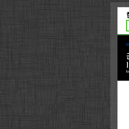
H
]
k