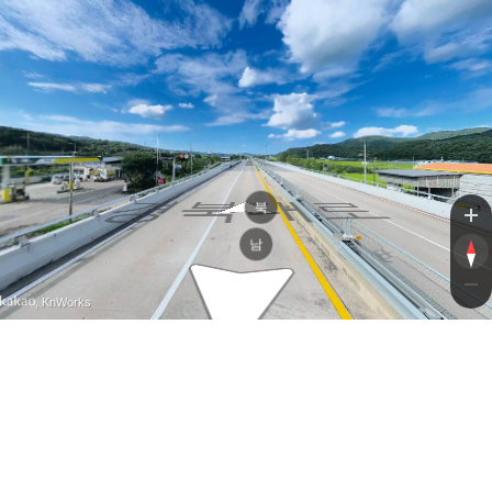
경북대로
경북대로
북
남
, KnWorks