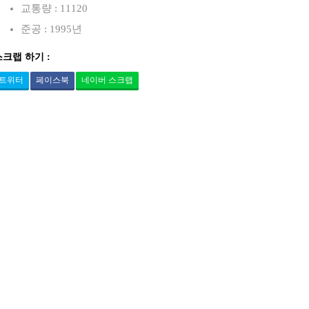
교통량 : 11120
준공 : 1995년
스크랩 하기 :
트위터
페이스북
네이버 스크랩