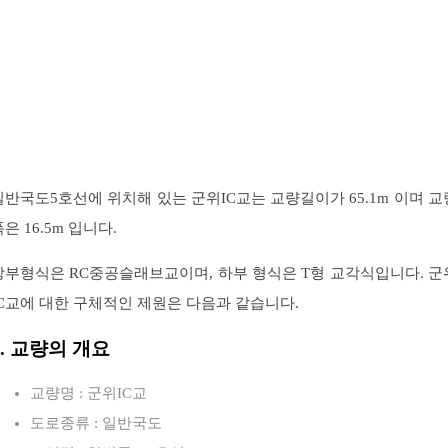
일반국도5호선에 위치해 있는 군위IC교는 교량길이가 65.1m 이며 교
은 16.5m 입니다.
상부형식은 RC중공슬래브교이며, 하부 형식은 T형 교각식입니다. 군
IC교에 대한 구체적인 제원은 다음과 같습니다.
1. 교량의 개요
교량명 : 군위IC교
도로종류 : 일반국도