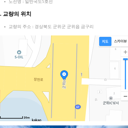
노선명 : 일반국도5호선
2. 교량의 위치
교량의 주소 : 경상북도 군위군 군위읍 금구리
20m