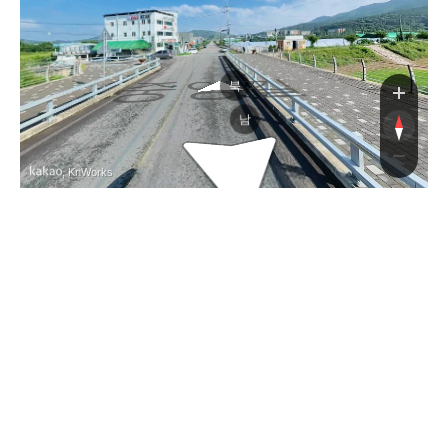
중앙길
북
남
, KnWorks