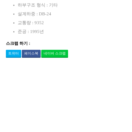
하부구조 형식 : 기타
설계하중 : DB-24
교통량 : 9352
준공 : 1995년
스크랩 하기 :
트위터
페이스북
네이버 스크랩