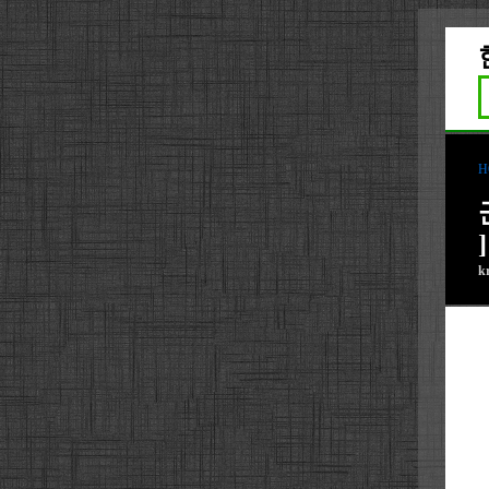
H
]
k