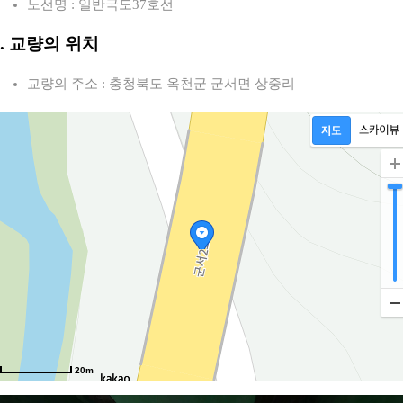
노선명 : 일반국도37호선
2. 교량의 위치
교량의 주소 : 충청북도 옥천군 군서면 상중리
20m