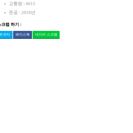
교통량 : 6615
준공 : 2010년
스크랩 하기 :
트위터
페이스북
네이버 스크랩