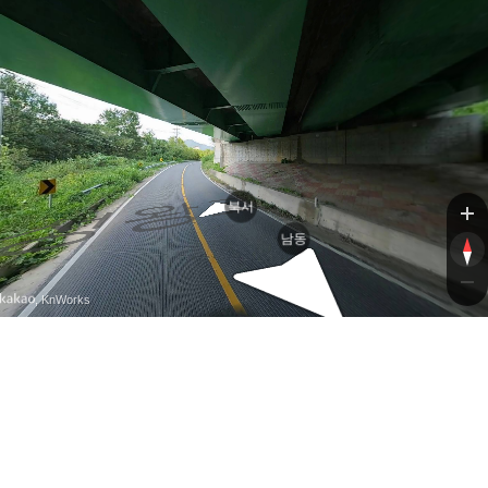
성왕로
성왕로
북서
남동
, KnWorks