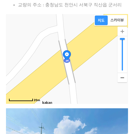
교량의 주소 : 충청남도 천안시 서북구 직산읍 군서리
20m