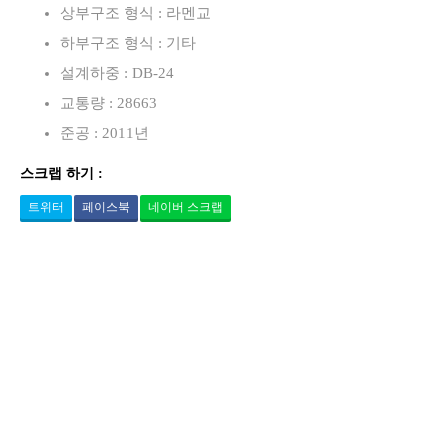
상부구조 형식 : 라멘교
하부구조 형식 : 기타
설계하중 : DB-24
교통량 : 28663
준공 : 2011년
스크랩 하기 :
트위터
페이스북
네이버 스크랩