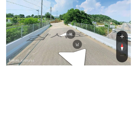
삼사로
삼사로
북
남
, KnWorks