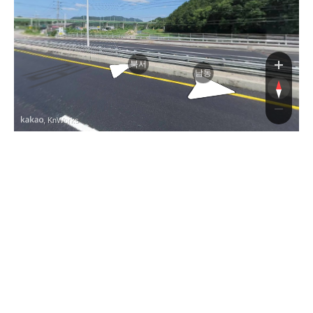
북서
남동
, KnWorks