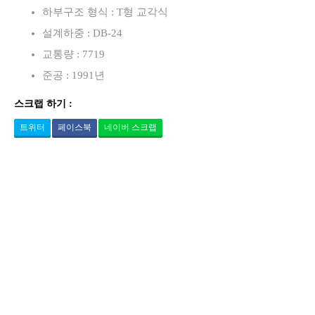
하부구조 형식 : T형 교각식
설계하중 : DB-24
교통량 : 7719
준공 : 1991년
스크랩 하기 :
트위터
페이스북
네이버 스크랩