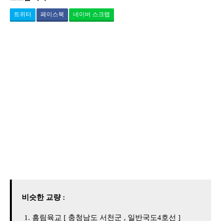
트위터
페이스북
네이버 스크랩
비슷한 교량 :
흥림육교 [ 충청남도 서천군 , 일반국도4호선 ]