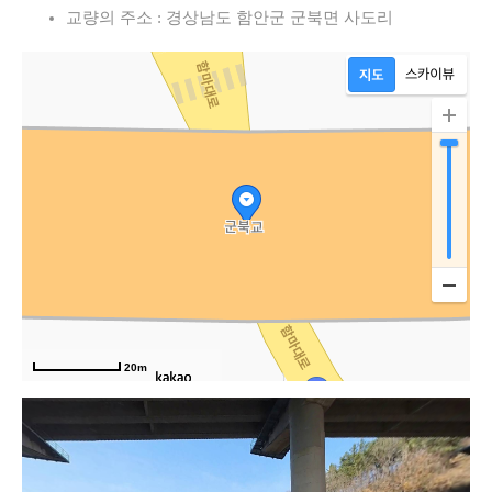
교량의 주소 : 경상남도 함안군 군북면 사도리
20m
속도로