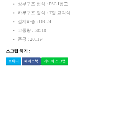
상부구조 형식 : PSC I형교
하부구조 형식 : T형 교각식
설계하중 : DB-24
교통량 : 50510
준공 : 2011년
스크랩 하기 :
트위터
페이스북
네이버 스크랩