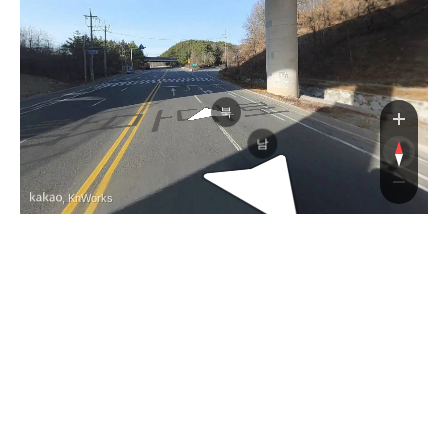
함마대로
북
남
, KnWorks