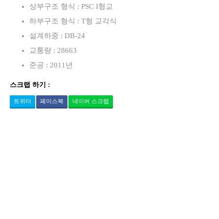
상부구조 형식 : PSC I형교
하부구조 형식 : T형 교각식
설계하중 : DB-24
교통량 : 28663
준공 : 2011년
스크랩 하기 :
트위터
페이스북
네이버 스크랩