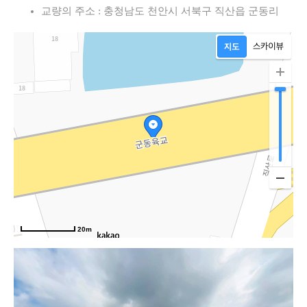
교량의 주소 : 충청남도 천안시 서북구 직산읍 군동리
20m