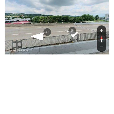
사로
사로
동
서
, KnWorks