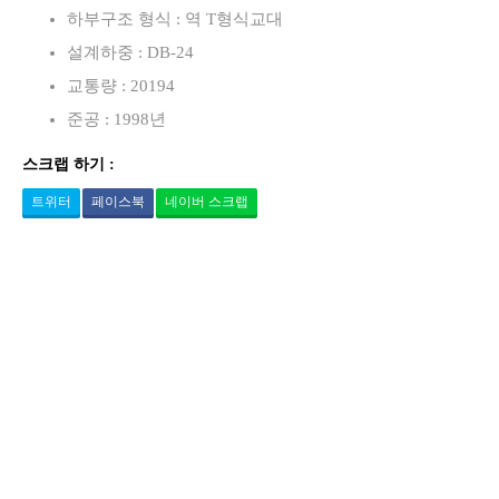
하부구조 형식 : 역 T형식교대
설계하중 : DB-24
교통량 : 20194
준공 : 1998년
스크랩 하기 :
트위터
페이스북
네이버 스크랩