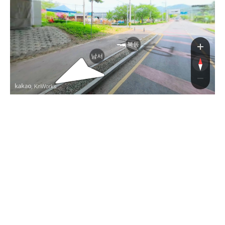
북동
남서
, KnWorks