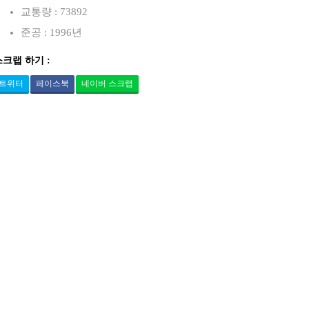
교통량 : 73892
준공 : 1996년
스크랩 하기 :
트위터
페이스북
네이버 스크랩