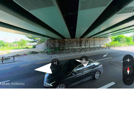
로
로
동
서
, KnWorks