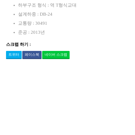
하부구조 형식 : 역 T형식교대
설계하중 : DB-24
교통량 : 30491
준공 : 2013년
스크랩 하기 :
트위터
페이스북
네이버 스크랩