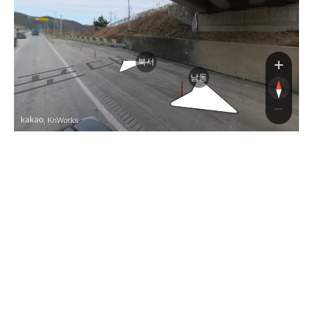
포
포
북서
남동
, KnWorks