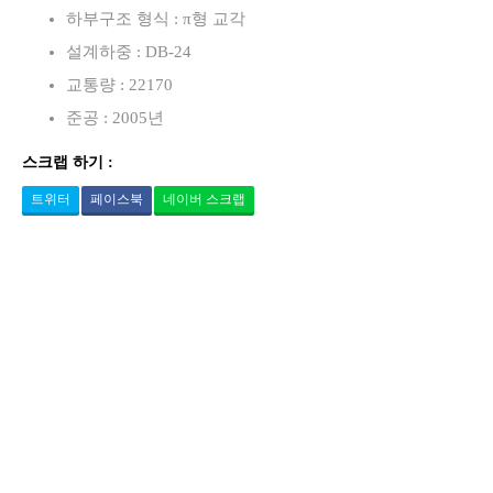
하부구조 형식 : π형 교각
설계하중 : DB-24
교통량 : 22170
준공 : 2005년
스크랩 하기 :
트위터
페이스북
네이버 스크랩