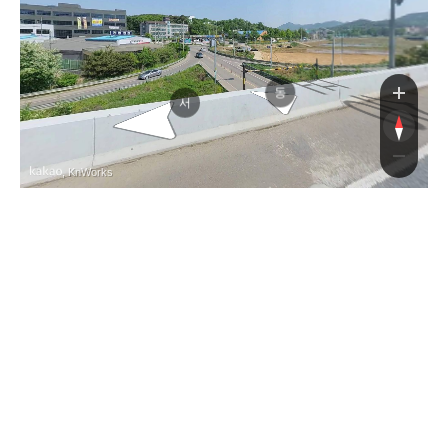
승향남로
승향남로
동
서
, KnWorks